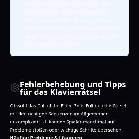
Themen von Ursache und Wirkung. Die
Umkehrmelodie ist ein Paradebeispiel
dafür, da sie ein alternatives Ergebnis zu
einem Standardrätsel bietet, das sich direkt
auf eine Sammeltrophäe und nicht auf den
Story-Fortschritt auswirkt.
Fehlerbehebung und Tipps
für das Klavierrätsel
Obwohl das Call of the Elder Gods Füllmelodie-Rätsel
mit den richtigen Sequenzen im Allgemeinen
unkompliziert ist, können Spieler manchmal auf
Probleme stoßen oder wichtige Schritte übersehen.
Häufige Probleme & Lösungen: