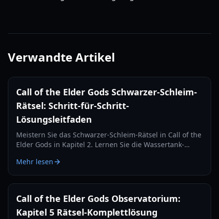
Verwandte Artikel
Call of the Elder Gods Schwarzer-Schleim-
Rätsel: Schritt-für-Schritt-
Lösungsleitfaden
Meistern Sie das Schwarzer-Schleim-Rätsel in Call of the
Elder Gods in Kapitel 2. Lernen Sie die Wassertank-
Logik, die Melodien der Klavierkonsole und die
Mehr lesen
Geheimnisse der Turmrotation für 2026.
Call of the Elder Gods Observatorium:
Kapitel 5 Rätsel-Komplettlösung