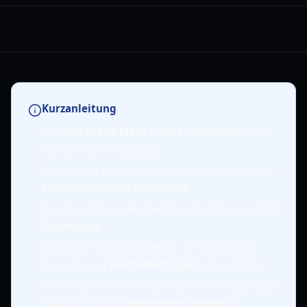
Kurzanleitung
Das
Call of the Elder Gods Füllmelodie
-Rätsel
befindet sich in Kapitel 2.
Es erfordert spezifische Tastendrücke auf einem
klavierähnlichen Bedienfeld
.
Das korrekte Spielen der Melodie hebt und dreht
Steintürme
.
Das Rätsel ist entscheidend, um verborgene
Bereiche und
Journaleinträge
freizuschalten.
Eine umgekehrte Melodie kann ein einzigartiges
Geheimnis einer
gefrorenen Statuette