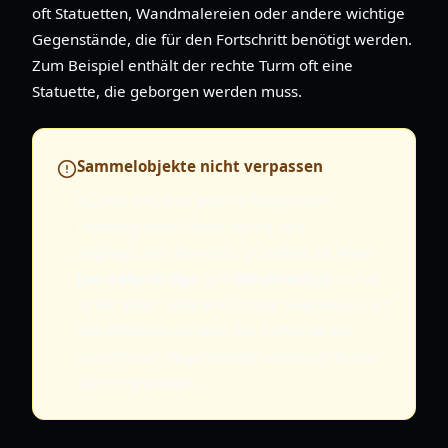
oft Statuetten, Wandmalereien oder andere wichtige
Gegenstände, die für den Fortschritt benötigt werden.
Zum Beispiel enthält der rechte Turm oft eine
Statuette, die geborgen werden muss.
Sammelobjekte nicht verpassen
Suchen Sie nach jeder erfolgreichen
Drehung oder Erhöhung die neu
zugänglichen Bereiche gründlich ab. Viele
Journaleinträge
und
Geheimnisse
in Call
of the Elder Gods sind an die Interaktion mit
Wandmalereien oder das Aufsammeln
spezifischer Gegenstände innerhalb dieser
Türme gebunden.