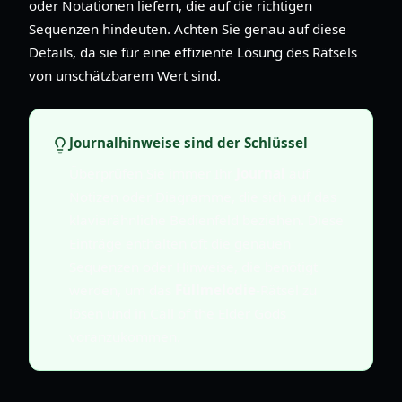
oder Notationen liefern, die auf die richtigen
Sequenzen hindeuten. Achten Sie genau auf diese
Details, da sie für eine effiziente Lösung des Rätsels
von unschätzbarem Wert sind.
Journalhinweise sind der Schlüssel
Überprüfen Sie immer Ihr
Journal
auf
Notizen oder Diagramme, die sich auf das
klavierähnliche Bedienfeld beziehen. Diese
Einträge enthalten oft die genauen
Sequenzen oder Hinweise, die benötigt
werden, um das
Füllmelodie
-Rätsel zu
lösen und in Call of the Elder Gods
voranzukommen.