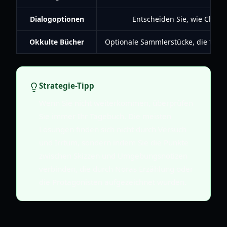
Dialogoptionen
Entscheiden Sie, wie Chara
Okkulte Bücher
Optionale Sammlerstücke, die tiefe
Strategie-Tipp
Wenn Sie nicht weiterkommen, überprüfen
Sie immer Ihr Tagebuch. Die meisten
Lösungen finden sich nicht durch Versuch
und Irrtum, sondern indem Sie die Punkte
zwischen Skizzen und Umgebungsnotizen
verbinden, die durch Noras Erzählung oder
die Protagonisten aufgezeichnet wurden.