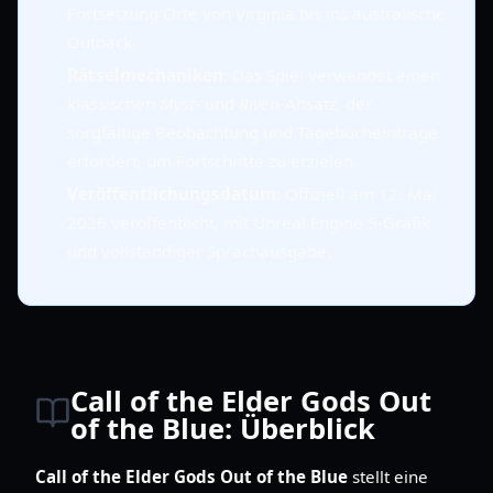
Fortsetzung Orte von Virginia bis ins australische
Outback.
Rätselmechaniken
: Das Spiel verwendet einen
klassischen
Myst
- und
Riven
-Ansatz, der
sorgfältige Beobachtung und Tagebucheinträge
erfordert, um Fortschritte zu erzielen.
Veröffentlichungsdatum
: Offiziell am 12. Mai
2026 veröffentlicht, mit Unreal Engine 5-Grafik
und vollständiger Sprachausgabe.
Call of the Elder Gods Out
of the Blue: Überblick
Call of the Elder Gods Out of the Blue
stellt eine