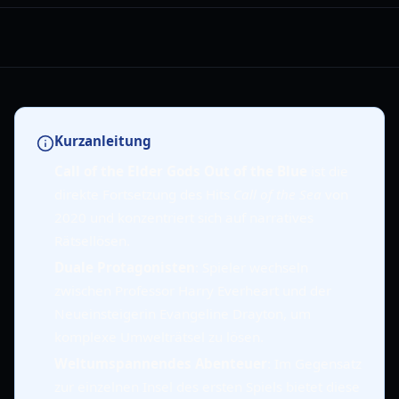
Kurzanleitung
Call of the Elder Gods Out of the Blue
ist die
direkte Fortsetzung des Hits
Call of the Sea
von
2020 und konzentriert sich auf narratives
Rätsellösen.
Duale Protagonisten
: Spieler wechseln
zwischen Professor Harry Everheart und der
Neueinsteigerin Evangeline Drayton, um
komplexe Umwelträtsel zu lösen.
Weltumspannendes Abenteuer
: Im Gegensatz
zur einzelnen Insel des ersten Spiels bietet diese