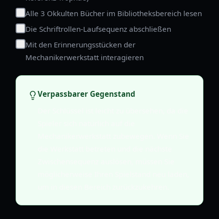
Alle 3 Okkulten Bücher im Bibliotheksbereich lesen
Die Schriftrollen-Laufsequenz abschließen
Mit den Erinnerungsstücken der
Mechanikerwerkstatt interagieren
Verpassbarer Gegenstand
Der Schlüssel ist leicht zu übersehen, da die
Spieler sich natürlich auf die
Mechanikerwerkstatt zubewegen. Wenn Sie
die Werkstatt betreten und die nächste
Zwischensequenz auslösen, müssen Sie
möglicherweise Ihren Spielstand neu laden,
um in diesen Bereich zurückzukehren.