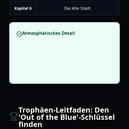
Kapitel 6
Die Alte Stadt
Atmosphärisches Detail
Die Unreal Engine 5-Beleuchtung ist
während des Sturms in Kapitel 1 besonders
beeindruckend. Nutzen Sie die Blitze, um
die richtigen Winkel für das
Statuenpositionierungsrätsel zu sehen.
Trophäen-Leitfaden: Den
'Out of the Blue'-Schlüssel
finden