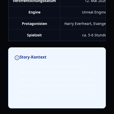
Veröffentlichungsdatum
12. Mai 2026
Engine
Unreal Engine 5
Protagonisten
Harry Everheart, Evangeline
Spielzeit
ca. 5-6 Stunden
Story-Kontext
Das Spiel bezieht sich stark auf die
gescheiterte Expedition aus dem ersten Teil.
Das Verständnis des Schicksals von Frank
Drayton ist entscheidend, um Evangelines
persönliche Interessen an dieser Reise zu
würdigen.