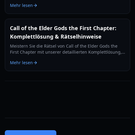
narrative Puzzle-Abenteuer und Lovecraft'sche Themen.
Mehr lesen
Call of the Elder Gods the First Chapter:
Komplettlösung & Rätselhinweise
Meistern Sie die Rätsel von Call of the Elder Gods the
First Chapter mit unserer detaillierten Komplettlösung,
einschließlich Statuenlösungen, Buchreihenfolgen und
Mehr lesen
versteckten Geheimnissen.