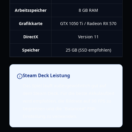
Arbeitsspeicher
8 GB RAM
Grafikkarte
GTX 1050 Ti / Radeon RX 570
DirectX
Version 11
Speicher
25 GB (SSD empfohlen)
Steam Deck Leistung
Das Spiel läuft außergewöhnlich gut auf
dem Steam Deck. Für die beste Akkulaufzeit
wird empfohlen, die Bildrate auf 30 FPS zu
begrenzen und die "Balanced" FSR-
Einstellung zu verwenden.