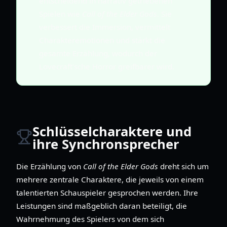
entscheidend in narrativ getriebenen
Spielen wie
Call of the Elder Gods
. Sie
verbessert die Immersion, vermittelt
Charakteremotionen und stärkt die
gesamte Erzählung, wodurch der
Lovecraft'sche Horror greifbarer wird.
Schlüsselcharaktere und
ihre Synchronsprecher
Die Erzählung von
Call of the Elder Gods
dreht sich um
mehrere zentrale Charaktere, die jeweils von einem
talentierten Schauspieler gesprochen werden. Ihre
Leistungen sind maßgeblich daran beteiligt, die
Wahrnehmung des Spielers von dem sich