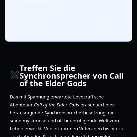
Cissy Jones
spielt Nora Everhart und verleiht
der Erzählung Tiefe.
Das Spiel ist ein investigatives,
Lovecraft'sches
Abenteuer
.
Treffen Sie die
Synchronsprecher von Call
of the Elder Gods
Das mit Spannung erwartete Lovecraft'sche
Abenteuer
Call of the Elder Gods
präsentiert eine
herausragende Synchronsprecherbesetzung, die
seine mysteriöse und oft beunruhigende Welt zum
Leben erweckt. Von erfahrenen Veteranen bis hin zu
aufstrebenden Stars tragen diese Schauspieler