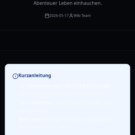
Abenteuer Leben einhauchen.
2026-05-17
Wiki Team
Kurzanleitung
Die
Besetzung von Call of the Elder Gods
umfasst renommierte Synchronsprecher.
Yuri Lowenthal
spricht Harry Everhart, eine
zentrale Figur.
Mara Junot
erweckt Evangeline Drayton als
Protagonistin zum Leben.