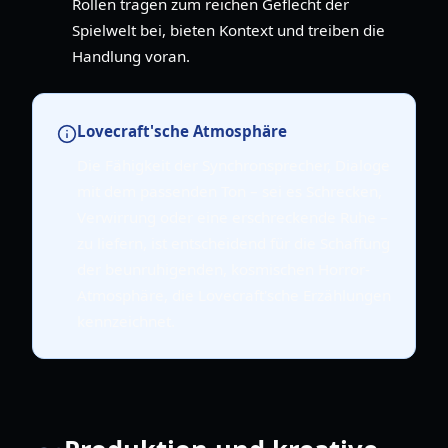
Rollen tragen zum reichen Geflecht der
Spielwelt bei, bieten Kontext und treiben die
Handlung voran.
Lovecraft'sche Atmosphäre
Die Fähigkeit der Synchronsprecher, Dialoge
mit dem passenden Ton – sei es Schrecken,
Verwirrung oder eine erschreckende Ruhe –
zu liefern, ist entscheidend für die Schaffung
der beunruhigenden, kosmischen Horror-
Atmosphäre, die Lovecraft'sche Erzählungen
kennzeichnet.