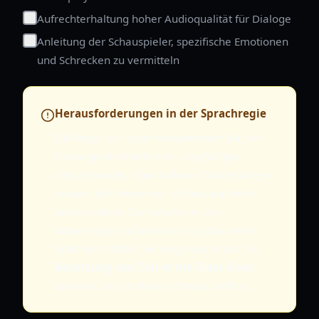
Aufrechterhaltung hoher Audioqualität für Dialoge
Anleitung der Schauspieler, spezifische Emotionen
und Schrecken zu vermitteln
Herausforderungen in der Sprachregie
Die Regie von Synchronsprechern für ein
Horrorspiel erfordert ein sorgfältiges
Gleichgewicht. Übertriebene Darbietungen
können die Immersion stören, während
untertriebene Darbietungen den
notwendigen Schrecken möglicherweise
nicht vermitteln. Der Regisseur muss die
Besetzung von Call of the Elder Gods
anleiten, den perfekten Ton zu treffen.