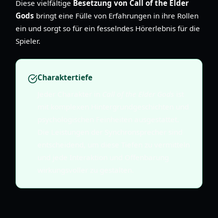
Diese vielfältige
Besetzung von Call of the Elder
Gods
bringt eine Fülle von Erfahrungen in ihre Rollen
ein und sorgt so für ein fesselndes Hörerlebnis für die
Spieler.
Charaktertiefe
Jeder Charakter in
Call of the Elder Gods
ist
mit komplexen Hintergrundgeschichten und
psychologischen Feinheiten ausgestattet.
Die Leistungen der Synchronsprecher sind
entscheidend, um diese Tiefen zu vermitteln
und jede Interaktion und Offenbarung
wirkungsvoller zu gestalten.