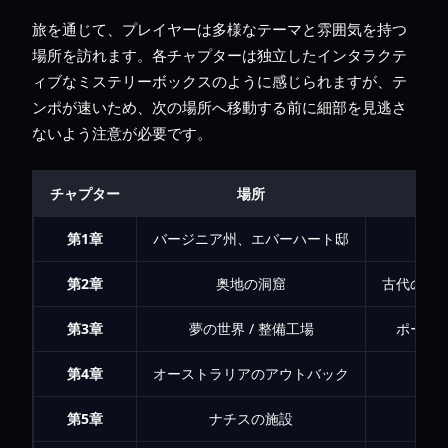
旅を通じて、プレイヤーは多様なテーマと雰囲気を持つ
場所を訪れます。各チャプターは独立したインタラクテ
ィブなミステリーボックスのように感じられますが、テ
ンポが速いため、次の場所へ移動する前に細部を見逃さ
ないよう注意が必要です。
チャプター
場所
第1章
バージニア州、エバーハート邸
第2章
奥地の洞窟
古代の洞
第3章
夢の世界 / 整備工場
ポータ
第4章
オーストラリアのアウトバック
第5章
ナチスの施設
汚