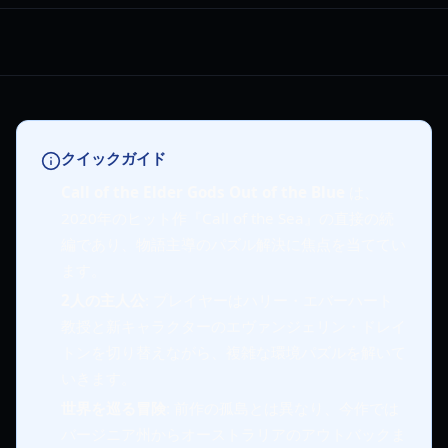
クイックガイド
Call of the Elder Gods Out of the Blue
は、
2020年のヒット作『Call of the Sea』の直接の続
編であり、物語主導のパズル解決に焦点を当ててい
ます。
2人の主人公
: プレイヤーはハリー・エバーハート
教授と新キャラクターのエヴァンジェリン・ドレイ
トンを切り替えながら、複雑な環境パズルを解いて
いきます。
世界を巡る冒険
: 前作の孤島とは異なり、今作では
バージニア州からオーストラリアのアウトバックま