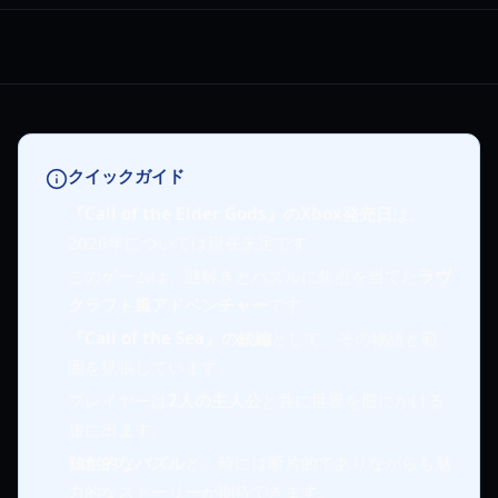
クイックガイド
『Call of the Elder Gods』のXbox発売日
は、
2026年については現在未定です。
このゲームは、謎解きとパズルに焦点を当てた
ラヴ
クラフト風アドベンチャー
です。
『Call of the Sea』の続編
として、その物語と範
囲を拡張しています。
プレイヤーは
2人の主人公
と共に世界を股にかける
旅に出ます。
独創的なパズル
と、時には断片的でありながらも魅
力的なストーリーが期待できます。