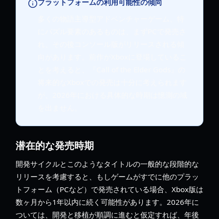
プラットフォームの利用可能性の傾向
多くの物語主導型アドベンチャーゲーム、特
にパズル要素のあるものは、まずPCで発売さ
れ、その後コンソール版がリリースされる傾
向があります。前作がXboxに登場しているこ
とを考えると、『Call of the Elder Gods』の
将来的なXboxでの発売は十分に考えられます
が、2026年における具体的な時期は憶測の域
を出ません。
潜在的な発売時期
開発サイクルとこのようなタイトルの一般的な段階的な
リリースを考慮すると、もしゲームがすでに他のプラッ
トフォーム（PCなど）で発売されている場合、Xbox版は
数ヶ月から1年以内に続く可能性があります。2026年に
ついては、開発と移植が順調に進むと仮定すれば、年後