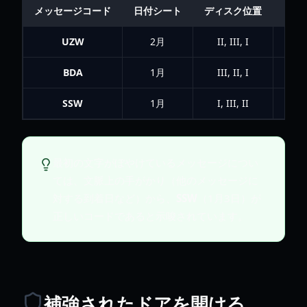
メッセージコード
日付シート
ディスク位置
ダイ
UZW
2月
II, III, I
23,
BDA
1月
III, II, I
19,
SSW
1月
I, III, II
15,
最初の文字がぼやけているメッセージについ
ては、文脈上の手がかり（他のメッセージに
対する到着日など）から、
SSW
（1月3日）が
正しいコードであると示唆されています。
補強されたドアを開ける