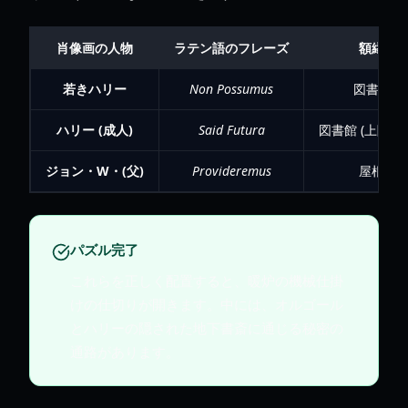
肖像画の人物
ラテン語のフレーズ
額縁の
若きハリー
Non Possumus
図書館 (
ハリー (成人)
Said Futura
図書館 (上階/
ジョン・W・(父)
Provideremus
屋根裏
パズル完了
これらを正しく配置すると、暖炉の機械仕掛
けの仕切りが開きます。中には、オルゴール
とハリーの隠された地下書斎に通じる秘密の
通路があります。