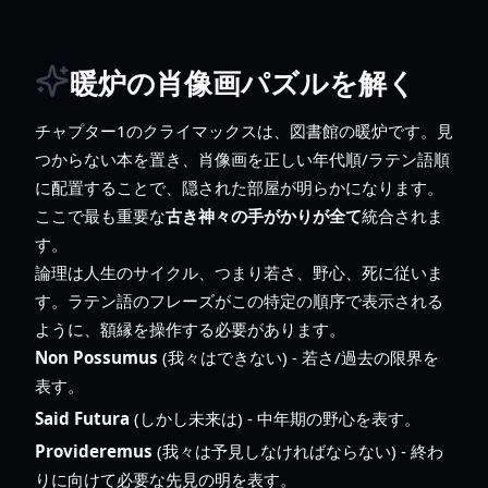
暖炉の肖像画パズルを解く
チャプター1のクライマックスは、図書館の暖炉です。見
つからない本を置き、肖像画を正しい年代順/ラテン語順
に配置することで、隠された部屋が明らかになります。
ここで最も重要な
古き神々の手がかりが全て
統合されま
す。
論理は人生のサイクル、つまり若さ、野心、死に従いま
す。ラテン語のフレーズがこの特定の順序で表示される
ように、額縁を操作する必要があります。
Non Possumus
(我々はできない) - 若さ/過去の限界を
表す。
Said Futura
(しかし未来は) - 中年期の野心を表す。
Provideremus
(我々は予見しなければならない) - 終わ
りに向けて必要な先見の明を表す。