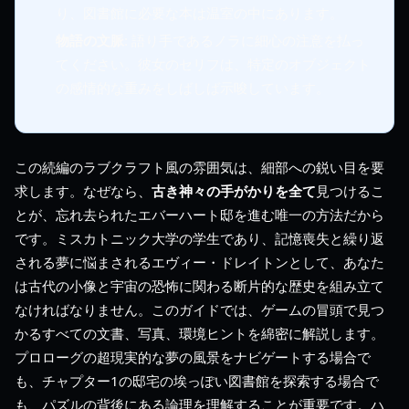
り、図書館に必要な本は温室の中にあります。
物語の文脈
: 語り手であるノラに細心の注意を払っ
てください。彼女のセリフは、特定のオブジェクト
の感情的な重みをしばしば示唆しています。
この続編のラブクラフト風の雰囲気は、細部への鋭い目を要
求します。なぜなら、
古き神々の手がかりを全て
見つけるこ
とが、忘れ去られたエバーハート邸を進む唯一の方法だから
です。ミスカトニック大学の学生であり、記憶喪失と繰り返
される夢に悩まされるエヴィー・ドレイトンとして、あなた
は古代の小像と宇宙の恐怖に関わる断片的な歴史を組み立て
なければなりません。このガイドでは、ゲームの冒頭で見つ
かるすべての文書、写真、環境ヒントを綿密に解説します。
プロローグの超現実的な夢の風景をナビゲートする場合で
も、チャプター1の邸宅の埃っぽい図書館を探索する場合で
も、パズルの背後にある論理を理解することが重要です。ハ