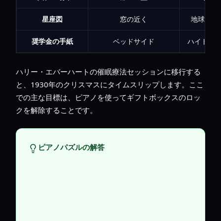
星座図
窓の近く
地球の空
奨学金の手紙
ベッドサイド
ハイドラ
ハリー・エバーハートの催眠療法セッションに移行する
と、1930年のクリスマスにタイムスリップします。ここ
での主な目標は、ピアノを使ってギフトボックスのロッ
クを解除することです。
ピアノパズルの解答
組み合わせは
1-4-6
です。これは、ピアノの鍵
盤で見つかるシンボルと、クリスマスツリー
のオーナメントの対応する形から導き出され
ます。渦巻きは1、星は4、六角形/円は6を表
します。