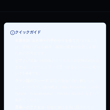
クイックガイド
主要目的
:
古き神々の手がかりを全て
見つけること
は、環境パズルを解き、秘密の暖炉の仕切りを開く
ために不可欠です。
ピアノパズル
: 1930年のクリスマスの記憶の組み合
わせは、ツリーとピアノで見つかるシンボルに基づ
いて
1-4-6
です。
ラテン語のフレーズ
: 邸宅の最後の謎を解くため
に、4つのラテン語の碑文（
Non Possumus
、
Said
Futura
、
Provideremus
、
Pteretta Mutar
）をすべて
集めてください。
霊廟へのアクセス
: 温室の鍵は霊廟に隠されてお