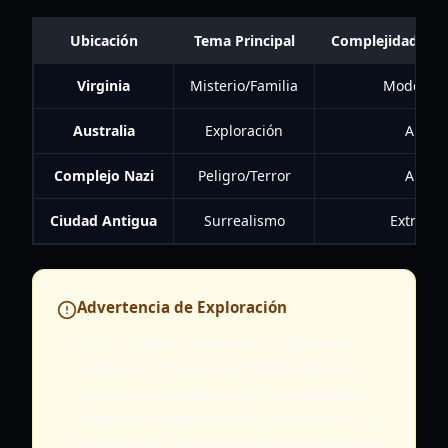
Ubicación
Tema Principal
Complejidad de A
Virginia
Misterio/Familia
Moderad
Australia
Exploración
Alta
Complejo Nazi
Peligro/Terror
Alta
Ciudad Antigua
Surrealismo
Extrema
Advertencia de Exploración
El ritmo ágil de la secuela significa que
puedes ser "trasladado" fácilmente a la
siguiente ubicación. Asegúrate de haber
explorado completamente el entorno de un
capítulo para encontrar entradas del diario