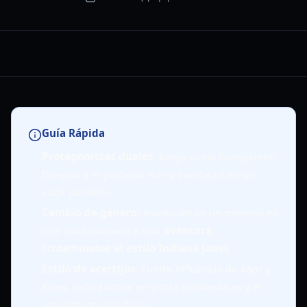
Guía Rápida
Protagonistas duales
: Juega como Evangelene
Drayton y el profesor Harry Everheart en un
viaje paralelo.
Cambio de género
: Transición de un misterio en
una isla localizada a una
aventura
trotamundos al estilo Indiana Jones
.
Estilo de acertijos
: Fuerte influencia de
Myst
y
Riven
, centrándose en pistas ambientales y el
seguimiento del diario.