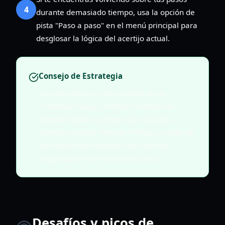
4
durante demasiado tiempo, usa la opción de
pista "Paso a paso" en el menú principal para
desglosar la lógica del acertijo actual.
Consejo de Estrategia
Cuando lidies con los acertijos de la
"sustancia negra", siempre rastrea las
tuberías hasta su origen. La solución a
menudo implica redirigir el flujo a través de
una secuencia específica de válvulas
registrada en un manual cercano.
Desafíos y picos de