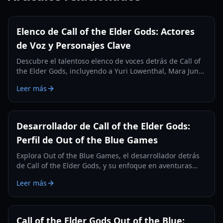
Elenco de Call of the Elder Gods: Actores
de Voz y Personajes Clave
Descubre el talentoso elenco de voces detrás de Call of
the Elder Gods, incluyendo a Yuri Lowenthal, Mara Junot
y más. Conoce a los personajes a los que dan vida en
Leer más
esta aventura lovecraftiana.
Desarrollador de Call of the Elder Gods:
Perfil de Out of the Blue Games
Explora Out of the Blue Games, el desarrollador detrás
de Call of the Elder Gods, y su enfoque en aventuras
narrativas de puzles y temas lovecraftianos.
Leer más
Call of the Elder Gods Out of the Blue: