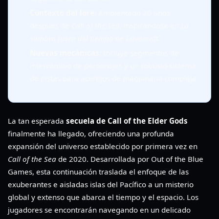
Contexto del lore
: Ambientado 20 años
después de
Call of the Sea
, inspirándose en
La
sombra fuera del tiempo
de Lovecraft.
Nuevas mecánicas
: Incluye segmentos de
intercambio de personajes y un robusto sistema
de pistas para acertijos de maquinaria compleja.
La tan esperada
secuela de Call of the Elder Gods
finalmente ha llegado, ofreciendo una profunda
expansión del universo establecido por primera vez en
Call of the Sea
de 2020. Desarrollada por Out of the Blue
Games, esta continuación traslada el enfoque de las
exuberantes e aisladas islas del Pacífico a un misterio
global y extenso que abarca el tiempo y el espacio. Los
jugadores se encontrarán navegando en un delicado