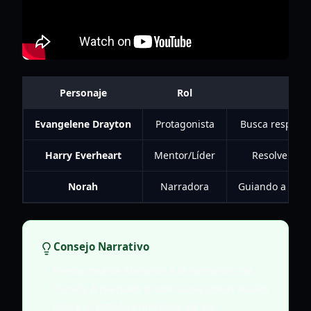
Personaje
Rol
Evangelene Drayton
Protagonista
Busca respuest
Harry Everheart
Mentor/Líder
Resolver la 
Norah
Narradora
Guiando a los p
Consejo Narrativo
Presta mucha atención a la narración de
Norah. A menudo proporciona pistas sutiles
sobre el estado emocional de los